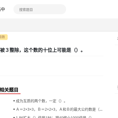
高中
倍数
被３整除，这个数的十位上可能是（）。
相关题目
成为互质的两个数，一定（）。
Ａ＝2×3×3，Ｂ＝2×2×3，Ａ和Ｂ的最大公约数是（），最小公倍数是（）。
1.86扩大（）倍是186；把40缩小1000倍是（）。