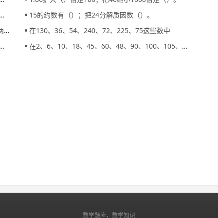
15的约数有（）；把24分解质因数（）。
）。
在130、36、54、240、72、225、75这些数中
在2、6、10、18、45、60、48、90、100、105、111中，能被2整除的数有（），这些数都叫（）；其余不能被2整除的数有（），叫做（）。
数学题库，数学知识