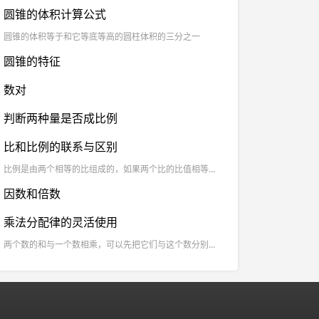
圆锥的体积计算公式
圆锥的体积等于和它等底等高的圆柱体积的三分之一
圆锥的特征
数对
判断两种量是否成比例
比和比例的联系与区别
比例是由两个相等的比组成的，如果两个比的比值相等，就可以组成比例；组成比例的两个比的比值一定相等。
因数和倍数
乘法分配律的灵活使用
两个数的和与一个数相乘，可以先把它们与这个数分别相乘，再相加。这叫乘法分配律。