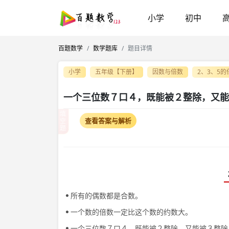
小学
初中
百题数学
数学题库
题目详情
小学
五年级【下册】
因数与倍数
2、3、5的
一个三位数７口４，既能被２整除，又能
填
查看答案与解析
空
题
所有的偶数都是合数。
一个数的倍数一定比这个数的约数大。
一个三位数７口４，既能被２整除，又能被３整除，这个数的十位上可能是（）。