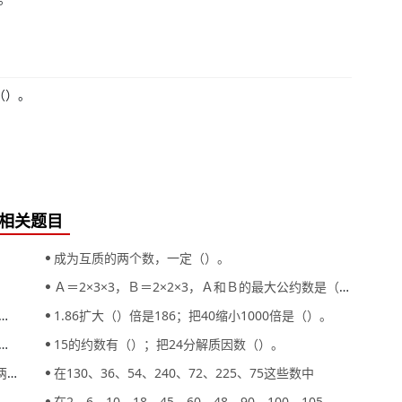
（）。
相关题目
成为互质的两个数，一定（）。
Ａ＝2×3×3，Ｂ＝2×2×3，Ａ和Ｂ的最大公约数是（），最小公倍数是（）。
1.86扩大（）倍是186；把40缩小1000倍是（）。
15的约数有（）；把24分解质因数（）。
）。
在130、36、54、240、72、225、75这些数中
在2、6、10、18、45、60、48、90、100、105、111中，能被2整除的数有（），这些数都叫（）；其余不能被2整除的数有（），叫做（）。