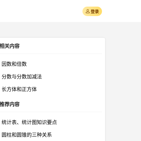
登录
相关内容
因数和倍数
分数与分数加减法
长方体和正方体
推荐内容
统计表、统计图知识要点
圆柱和圆锥的三种关系