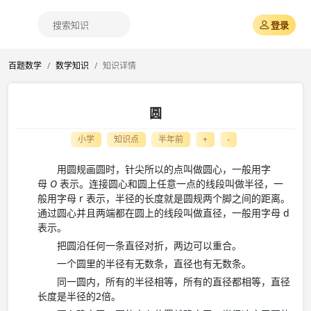
登录
百题数学
数学知识
知识详情
圆
小学
知识点
半年前
+
-
用圆规画圆时，针尖所以的点叫做圆心，一般用字
母
O
表示。连接圆心和圆上任意一点的线段叫做半径，一
般用字母 r 表示，半径的长度就是圆规两个脚之间的距离。
通过圆心并且两端都在圆上的线段叫做直径，一般用字母 d
表示。
把圆沿任何一条直径对折，两边可以重合。
一个圆里的半径有无数条，直径也有无数条。
同一圆内，所有的半径相等，所有的直径都相等，直径
长度是半径的2倍。