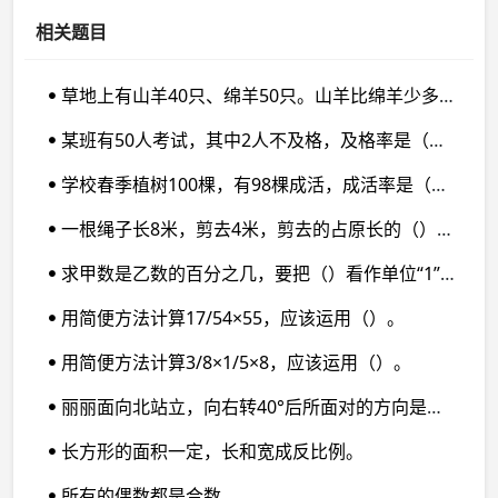
相关题目
草地上有山羊40只、绵羊50只。山羊比绵羊少多少只？山羊的只数是绵羊的百分之几？绵羊的只数是山羊的百分之几？
某班有50人考试，其中2人不及格，及格率是（）%。
学校春季植树100棵，有98棵成活，成活率是（）%。
一根绳子长8米，剪去4米，剪去的占原长的（）%，占剩下的（）%。
求甲数是乙数的百分之几，要把（）看作单位“1”；求甲数比乙数多百分之几，要把（）看作单位“1”；求乙数比甲数少百分之几，要把（）看作单位“1”。
用简便方法计算17/54×55，应该运用（）。
用简便方法计算3/8×1/5×8，应该运用（）。
丽丽面向北站立，向右转40°后所面对的方向是（）；丁丁面向西站立，向左转40°后所面对的方向是（）；豆豆面向南站立，向左转40°后所面对的方向是（）；齐齐面向东站立，向右转40°后所面对的方向是（）。
长方形的面积一定，长和宽成反比例。
所有的偶数都是合数。