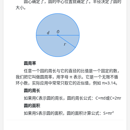
圆心确定了，圆的中心位置就确定了。半径决定了圆的
大小。
圆周率
任意一个园的周长与它的直径的比值是一个固定的数，
我们把它叫做圆周率，用字母 π 表示。它是一个无限不循
环小数，实际应用中常常只取它的近似值，例如 π≈3.14。
圆的周长
如果用C表示圆的周长，圆的周长公式：C=πd或C=2πr
圆的面积
如果用S表示圆的面积，圆的面积计算公式：S=πr²