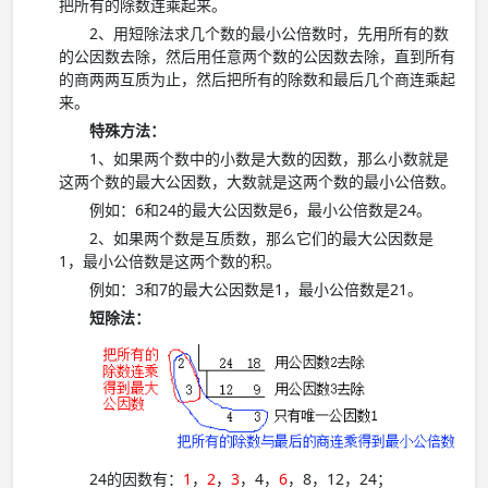
把所有的除数连乘起来。
2、用短除法求几个数的最小公倍数时，先用所有的数
的公因数去除，然后用任意两个数的公因数去除，直到所有
的商两两互质为止，然后把所有的除数和最后几个商连乘起
来。
特殊方法：
1、如果两个数中的小数是大数的因数，那么小数就是
这两个数的最大公因数，大数就是这两个数的最小公倍数。
例如：6和24的最大公因数是6，最小公倍数是24。
2、如果两个数是互质数，那么它们的最大公因数是
1，最小公倍数是这两个数的积。
例如：3和7的最大公因数是1，最小公倍数是21。
短除法：
24的因数有：
1
，
2
，
3
，4，
6
，8，12，24；