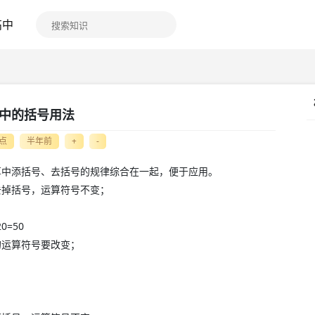
高中
中的括号用法
点
半年前
+
-
算中添括号、去括号的规律综合在一起，便于应用。
去掉括号，运算符号不变；
20=50
的运算符号要改变；