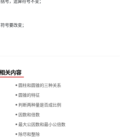
掉括号，运算符号不变；
算符号要改变；
相关内容
圆柱和圆锥的三种关系
圆锥的特征
判断两种量是否成比例
因数和倍数
最大公因数和最小公倍数
除尽和整除