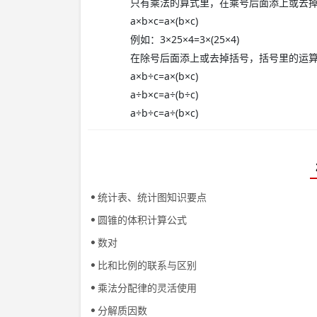
只有乘法的算式里，在乘号后面添上或去
a×b×c=a×(b×c)
例如：3×25×4=3×(25×4)
在除号后面添上或去掉括号，括号里的运
a×b÷c=a×(b×c)
a÷b×c=a÷(b÷c)
a÷b÷c=a÷(b×c)
统计表、统计图知识要点
圆锥的体积计算公式
数对
比和比例的联系与区别
乘法分配律的灵活使用
分解质因数