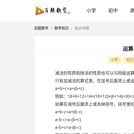
小学
初中
百题数学
数学知识
知识详情
运算
小学
知识
减法的性质和除法的性质也可以与同级运
只有加减法的算式里，在加号后面添上或
a+b+c=a+(b+c)
例如：18+6+12+14=(18+12)+(6+14)=30+
如果在减号后面添上或去掉括号，括号里
a+b-c=a+(b-c)
a-b-c=a-(b+c)
a-b+c=a-(b-c)