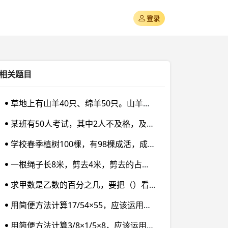
登录
相关题目
草地上有山羊40只、绵羊50只。山羊比绵羊少多少只？山羊的只数是绵羊的百分之几？绵羊的只数是山羊的百分之几？
某班有50人考试，其中2人不及格，及格率是（）%。
学校春季植树100棵，有98棵成活，成活率是（）%。
一根绳子长8米，剪去4米，剪去的占原长的（）%，占剩下的（）%。
求甲数是乙数的百分之几，要把（）看作单位“1”；求甲数比乙数多百分之几，要把（）看作单位“1”；求乙数比甲数少百分之几，要把（）看作单位“1”。
用简便方法计算17/54×55，应该运用（）。
用简便方法计算3/8×1/5×8，应该运用（）。