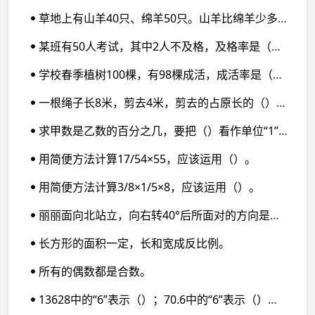
草地上有山羊40只、绵羊50只。山羊比绵羊少多少只？山羊的只数是绵羊的百分之几？绵羊的只数是山羊的百分之几？
某班有50人考试，其中2人不及格，及格率是（）%。
学校春季植树100棵，有98棵成活，成活率是（）%。
一根绳子长8米，剪去4米，剪去的占原长的（）%，占剩下的（）%。
求甲数是乙数的百分之几，要把（）看作单位“1”；求甲数比乙数多百分之几，要把（）看作单位“1”；求乙数比甲数少百分之几，要把（）看作单位“1”。
用简便方法计算17/54×55，应该运用（）。
用简便方法计算3/8×1/5×8，应该运用（）。
丽丽面向北站立，向右转40°后所面对的方向是（）；丁丁面向西站立，向左转40°后所面对的方向是（）；豆豆面向南站立，向左转40°后所面对的方向是（）；齐齐面向东站立，向右转40°后所面对的方向是（）。
长方形的面积一定，长和宽成反比例。
所有的偶数都是合数。
13628中的“6”表示（）；70.6中的“6”表示（）；6/11 中的“6”表示（）。