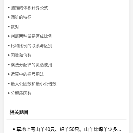
圆锥的体积计算公式
圆锥的特征
数对
判断两种量是否成比例
比和比例的联系与区别
因数和倍数
乘法分配律的灵活使用
运算中的括号用法
最大公因数和最小公倍数
分解质因数
相关题目
草地上有山羊40只、绵羊50只。山羊比绵羊少多少只？山羊的只数是绵羊的百分之几？绵羊的只数是山羊的百分之几？