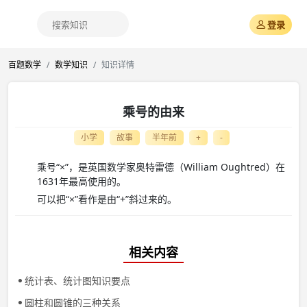
登录
百题数学
数学知识
知识详情
乘号的由来
小学
故事
半年前
+
-
乘号“×”，是英国数学家奥特雷德（William Oughtred）在
1631年最高使用的。
可以把“×”看作是由“+”斜过来的。
相关内容
统计表、统计图知识要点
圆柱和圆锥的三种关系