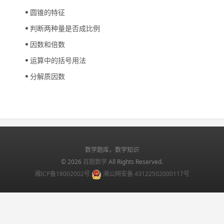
圆锥的特征
判断两种量是否成比例
因数和倍数
运算中的括号用法
分解质因数
数学题库，数学知识
© 2026
百题数学
All Rights Reserved.
湘ICP备18002002号
湘公网安备 43122502000117号