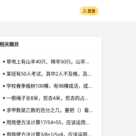
登录
相关题目
草地上有山羊40只、绵羊50只。山羊比绵羊少多少只？山羊的只数是绵羊的百分之几？绵羊的只数是山羊的百分之几？
某班有50人考试，其中2人不及格，及格率是（）%。
学校春季植树100棵，有98棵成活，成活率是（）%。
一根绳子长8米，剪去4米，剪去的占原长的（）%，占剩下的（）%。
求甲数是乙数的百分之几，要把（）看作单位“1”；求甲数比乙数多百分之几，要把（）看作单位“1”；求乙数比甲数少百分之几，要把（）看作单位“1”。
用简便方法计算17/54×55，应该运用（）。
用简便方法计算3/8×1/5×8，应该运用（）。