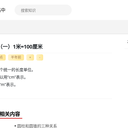
高中
一）1米=100厘米
点
半年前
+
-
一个统一的长度单位。
用“cm”表示。
m”表示。
相关内容
圆柱和圆锥的三种关系