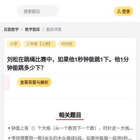
登录
百题数学
数学题库
题目详情
小学
三年级【上册】
时分秒
刘松在跳绳比赛中，如果他1秒钟能跳1下。他1分
钟能跳多少下？
应
查看答案与解析
用
题
相关题目
钟面上有（）个大格（从一个数到下一个数），时针走一大格的时间是（）小时，时针走一大格，分钟正好走一圈，是（）分钟．分针走1小格，秒针走1圈，是（）秒．
李师傅要把一根3米长的木头锯成6段，如果他每锯一段用6秒钟，要锯完这根木头需要多长时间？