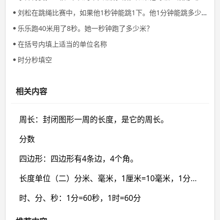
刘松在跳绳比赛中，如果他1秒钟能跳1下。他1分钟能跳多少下？
乐乐跑40米用了8秒。她一秒钟跑了多少米？
在括号内填上适当的单位名称
时分秒填空
相关内容
周长：封闭图形一周的长度，是它的周长。
分数
四边形：四边形有4条边，4个角。
长度单位（二）分米、毫米，1厘米=10毫米，1分米=10厘米
时、分、秒：1分=60秒，1时=60分