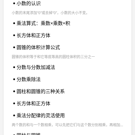
小数的认识
小数的末尾添加“0”或去掉“0”，小数的大小不变。
乘法算式：乘数×乘数=积
长方体和正方体
圆锥的体积计算公式
圆锥的体积等于和它等底等高的圆柱体积的三分之一
分数与分数加减法
分数乘除法
圆柱和圆锥的三种关系
长方体和正方体
乘法分配律的灵活使用
两个数的和与一个数相乘，可以先把它们与这个数分别相乘，再相加。这叫乘法分配律。