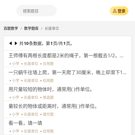
登录
百题数学
数学题库
长度单位
共
10
条数据，第
1
页/共
1
页。
王师傅有两根长度都是2米的绳子，第一根截去1/2，第二根截去1/2米，第（）根剩下的比较长，长度是（）米。
小学
长度单位
应用题
一只蜗牛往墙上爬，第一天爬了30厘米，晚上却滑下10厘米，第二天又向上爬30厘米，现在蜗牛向上爬了多少厘米？
小学
长度单位
应用题
用尺量较短的物体时，通常用( )作单位。
小学
长度单位
单选题
量较长的物体或距离时，通常用( )作单位。
小学
长度单位
填空题
看一看，填一填
小学
长度单位
应用题