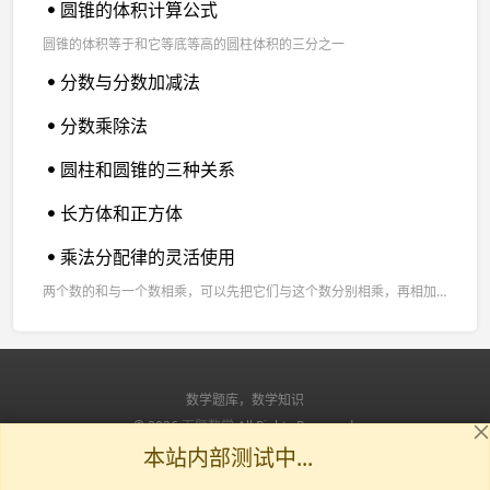
圆锥的体积计算公式
圆锥的体积等于和它等底等高的圆柱体积的三分之一
分数与分数加减法
分数乘除法
圆柱和圆锥的三种关系
长方体和正方体
乘法分配律的灵活使用
两个数的和与一个数相乘，可以先把它们与这个数分别相乘，再相加。这叫乘法分配律。
数学题库，数学知识
© 2026
百题数学
All Rights Reserved.
湘ICP备18002002号
本站内部测试中...
湘公网安备 43122502000117号