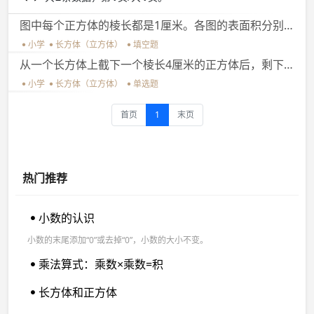
图中每个正方体的棱长都是1厘米。各图的表面积分别是多少？
小学
长方体（立方体）
填空题
从一个长方体上截下一个棱长4厘米的正方体后，剩下的是一个长方体，这个长方体的表面积是64平方厘米，原来长方体最长的一条棱是多少厘米？
小学
长方体（立方体）
单选题
首页
1
末页
热门推荐
小数的认识
小数的末尾添加“0”或去掉“0”，小数的大小不变。
乘法算式：乘数×乘数=积
长方体和正方体