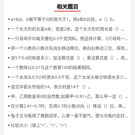
相关题目
a÷b(a、b都不等于0)的商大于1，则a和b比较，a（）b。
一个长方形的长是a米，宽是2米，这个长方形的周长是（）米，面积是（）平方米。
一只母鸡平均每天要吃0.3千克饲料。照这样计算，5只母鸡一个星期需吃多少千克饲料？
把一个小数的小数点先向左移动两位，再向右移动三位，得到的数是2，这个小数原来是（）。
求5个0.6的和是多少，加法算式是（），乘法算式是（），用（）计算比较简单。
一个数除以0.01与这个数乘100的结果相同。
一个水龙头0.5小时滴水0.6千克，这个水龙头每分钟滴水多少克？
竖式中箭头所指的14，表示的是14个（）。
甲、乙两数是非0的自然数,如果甲÷0.91=乙，那么甲一定（）。
在计算2.41÷0.7时，先将0.7的小数点向（）移动（）位，再将2.41的小数点向（）移动（）位，最后按除数是（）的除法进行计算。
兔子见乌龟得了赛跑冠军，心里一直不服气，便与乌龟约定好再赛一次。
比较大小（填上“>”，“<”，“=”）