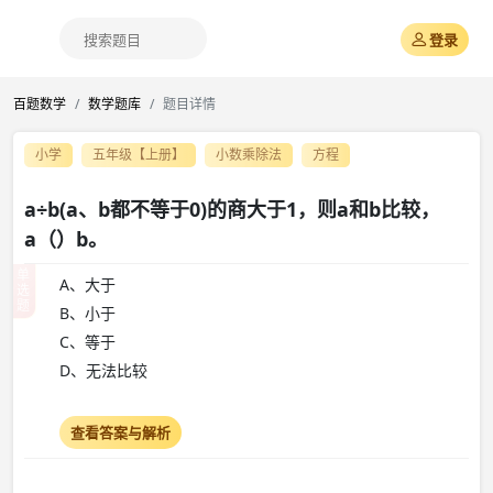
登录
百题数学
数学题库
题目详情
小学
五年级【上册】
小数乘除法
方程
a÷b(a、b都不等于0)的商大于1，则a和b比较，
a（）b。
单
A、大于
选
题
B、小于
C、等于
D、无法比较
查看答案与解析